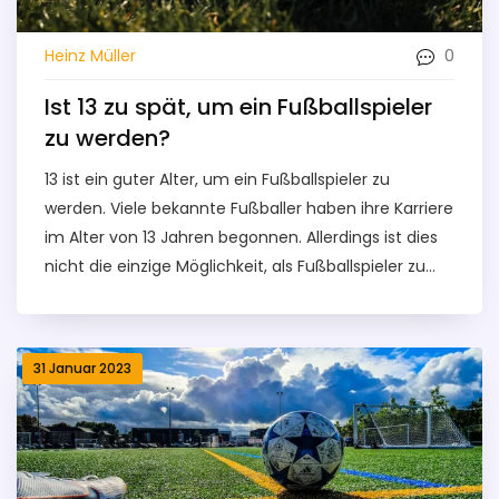
0
Heinz Müller
Ist 13 zu spät, um ein Fußballspieler
zu werden?
13 ist ein guter Alter, um ein Fußballspieler zu
werden. Viele bekannte Fußballer haben ihre Karriere
im Alter von 13 Jahren begonnen. Allerdings ist dies
nicht die einzige Möglichkeit, als Fußballspieler zu
starten. Einige Fußballer haben erst spät in ihrer
Karriere begonnen und sind trotzdem erfolgreich
geworden. Es ist wichtig, dass man über eine gute
31 Januar 2023
Grundlage an Fähigkeiten, Techniken und Taktiken
verfügt, um als Fußballspieler zu starten. Zudem
sollte man sich auf dem neuesten Stand halten, um
Erfolg zu haben. Insgesamt ist es möglich, auch mit
13 Jahren ein erfolgreicher Fußballspieler zu werden.