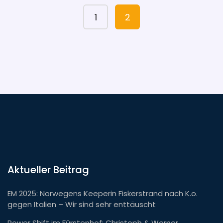
er mehrere philanthropische Projekte unterstützt.
1
2
Aktueller Beitrag
EM 2025: Norwegens Keeperin Fiskerstrand nach K.o.
gegen Italien – Wir sind sehr enttäuscht
Power Shift im Fürstenhof: Christoph & Werner