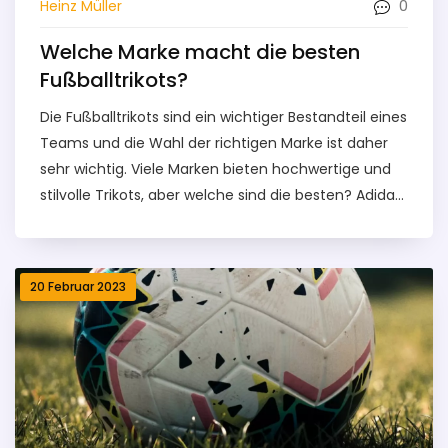
0
Heinz Müller
Welche Marke macht die besten
Fußballtrikots?
Die Fußballtrikots sind ein wichtiger Bestandteil eines
Teams und die Wahl der richtigen Marke ist daher
sehr wichtig. Viele Marken bieten hochwertige und
stilvolle Trikots, aber welche sind die besten? Adidas,
Puma und Nike sind die drei beliebtesten Marken, die
hochwertige Trikots anbieten. Adidas Trikots sind
bekannt für ihre hervorragende Haltbarkeit, Puma
20 Februar 2023
Trikots sind bekannt für ihre modernen Designs und
Nike Trikots werden wegen ihrer Langlebigkeit und
ihres hohen Komforts geschätzt. Jede Marke hat
ihre eigenen Vorteile. Daher kommt es auf den
persönlichen Geschmack und die Präferenzen des
Teams an.