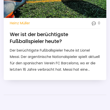
0
Heinz Müller
Wer ist der berüchtigste
Fußballspieler heute?
Der berüchtigste Fußballspieler heute ist Lionel
Messi. Der argentinische Nationalspieler spielt aktuell
für den spanischen Verein FC Barcelona, wo er die
letzten 16 Jahre verbracht hat. Messi hat eine
beeindruckende Liste von Erfolgen, die ihn zu einem
der bekanntesten Fußballer der Welt machen. Er hat
so viele Titel, Trophäen und Auszeichnungen
gewonnen, dass es schwer ist, sie alle aufzuzählen.
Er ist auch ein globaler Botschafter für das Spiel und
ist entschlossen, den Fußball zu verbessern, indem