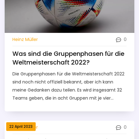
0
Heinz Müller
Was sind die Gruppenphasen für die
Weltmeisterschaft 2022?
Die Gruppenphasen für die Weltmeisterschaft 2022
sind noch nicht offiziell bekannt, aber ich kann
meine Gedanken dazu teilen. Es wird insgesamt 32
Teams geben, die in acht Gruppen mit je vier
Teams aufgeteilt werden. Jedes Team spielt einmal
gegen jedes andere Team in seiner Gruppe, und die
besten zwei Teams aus jeder Gruppe kommen in
22 April 2023
0
Heinz Müller
die nächste Runde. Die Gruppenauslosung wird
spannend, da sie die ersten Begegnungen und