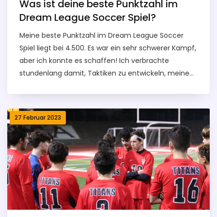
Was ist deine beste Punktzahl im
möglichen Favoriten bestimmt. Ich freue mich
Dream League Soccer Spiel?
schon auf die spannenden Spiele und bin gespannt,
Meine beste Punktzahl im Dream League Soccer
welche Teams in den Gruppenphasen
Spiel liegt bei 4.500. Es war ein sehr schwerer Kampf,
aufeinandertreffen werden.
aber ich konnte es schaffen! Ich verbrachte
stundenlang damit, Taktiken zu entwickeln, meine
Fähigkeiten zu verbessern und mich auf die
Herausforderungen des Spiels vorzubereiten. Es hat
sich gelohnt, als ich schließlich mein Ziel erreicht
27 Februar 2023
habe. Ich bin zufrieden mit meiner Leistung und
hoffe, dass ich meine Punktzahl noch weiter
erhöhen kann.