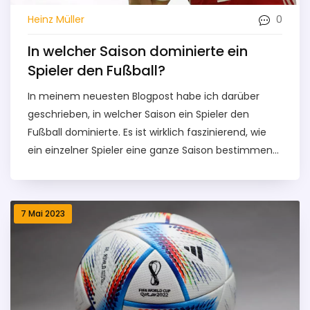
0
Heinz Müller
In welcher Saison dominierte ein
Spieler den Fußball?
In meinem neuesten Blogpost habe ich darüber
geschrieben, in welcher Saison ein Spieler den
Fußball dominierte. Es ist wirklich faszinierend, wie
ein einzelner Spieler eine ganze Saison bestimmen
kann. Von Messi bis Ronaldo, die Liste ist lang und
beeindruckend. Es war eine aufregende Reise, diese
Leistungen zu analysieren und zu sehen, wie diese
7 Mai 2023
Spieler ihre Teams zu Siegen geführt haben. Bleibt
dran für weitere Einblicke in die Welt des Fußballs.