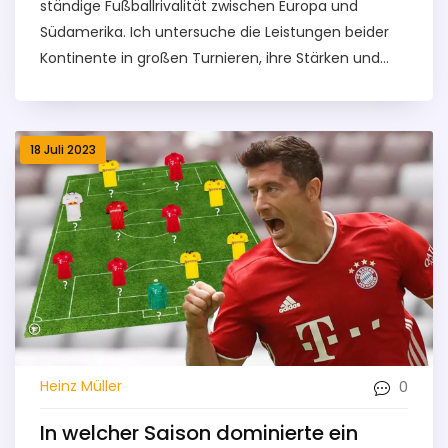
ständige Fußballrivalität zwischen Europa und
Südamerika. Ich untersuche die Leistungen beider
Kontinente in großen Turnieren, ihre Stärken und
Schwächen und die Entwicklung ihrer
Fußballkulturen. Es ist schwer zu sagen, wer
überlegen ist, da beide Kontinente ihre einzigartigen
18 Juli 2023
Erfolge und Talente haben. Wie auch immer, es ist
diese Wettbewerbsfähigkeit, die den Fußball so
interessant und aufregend macht. Bleiben Sie dran
für eine tiefergehende Analyse, die in den
kommenden Tagen veröffentlicht wird!
0
Heinz Müller
In welcher Saison dominierte ein