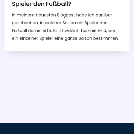
Spieler den Fußball?
In meinem neuesten Blogpost habe ich darüber
geschrieben, in welcher Saison ein Spieler den
Fußball dominierte. Es ist wirklich faszinierend, wie
ein einzelner Spieler eine ganze Saison bestimmen
kann. Von Messi bis Ronaldo, die Liste ist lang und
beeindruckend. Es war eine aufregende Reise, diese
Leistungen zu analysieren und zu sehen, wie diese
Spieler ihre Teams zu Siegen geführt haben. Bleibt
dran für weitere Einblicke in die Welt des Fußballs.