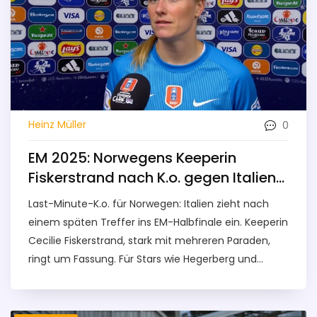
0
Heinz Müller
EM 2025: Norwegens Keeperin
Fiskerstrand nach K.o. gegen Italien
– Wir sind sehr enttäuscht
Last-Minute-K.o. für Norwegen: Italien zieht nach
einem späten Treffer ins EM-Halbfinale ein. Keeperin
Cecilie Fiskerstrand, stark mit mehreren Paraden,
ringt um Fassung. Für Stars wie Hegerberg und
Graham Hansen ist es die nächste verpasste
Chance. Norwegens Titelflaute hält seit 25 Jahren
an.