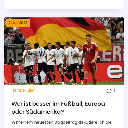
beeindruckende Leistung gezeigt hat, aber kein
Team ist unbesiegbar. Ich analysiere ihre Stärken
und Schwächen und bewerte ihre Konkurrenz.
21 Juli 2023
Schließlich werfen wir einen Blick auf die Rolle, die
die Entwicklung des Frauenfußballs weltweit auf das
Team hat. Schließen wir die Diskussion mit einigen
Prognosen für die Zukunft des US-
Frauennationalteams im Fußball.
0
Heinz Müller
Wer ist besser im Fußball, Europa
oder Südamerika?
In meinem neuesten Blogbeitrag diskutiere ich die